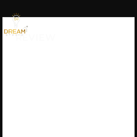
Skip
to
content
REVIEW
TOP CASINO SUR
Top
Casino
INTERNET:
Sur
Internet:
CLASSEMENT DES
Classement
Des
MEILLEURS SITES
Meilleurs
Sites
2025
2025